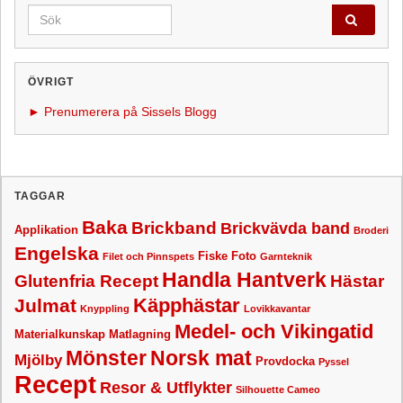
Search for:
ÖVRIGT
► Prenumerera på Sissels Blogg
TAGGAR
Baka
Brickband
Brickvävda band
Applikation
Broderi
Engelska
Fiske
Foto
Filet och Pinnspets
Garnteknik
Handla Hantverk
Glutenfria Recept
Hästar
Käpphästar
Julmat
Knyppling
Lovikkavantar
Medel- och Vikingatid
Materialkunskap
Matlagning
Mönster
Norsk mat
Mjölby
Provdocka
Pyssel
Recept
Resor & Utflykter
Silhouette Cameo