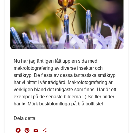
Nu har jag äntligen fått upp en sida med
makrofotografering av diverse insekter och
småkryp. De flesta av dessa fantastiska småkryp
har vi hittat i vår trädgård. Makrofotografering är
verkligen bland det roligaste som finns! Här är ett
exempel på de senaste bilderna :-) Se fler bilder
här ► Mörk buskblomfluga på blå bolltistel
Dela detta:
F
P
E
D