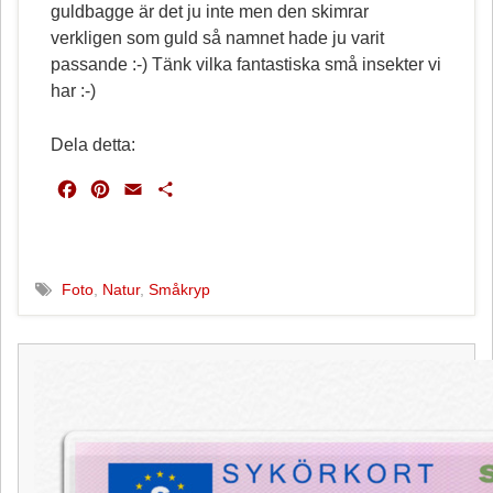
guldbagge är det ju inte men den skimrar
verkligen som guld så namnet hade ju varit
passande :-) Tänk vilka fantastiska små insekter vi
har :-)
Dela detta:
F
P
E
D
a
i
m
e
c
n
a
l
e
t
i
a
b
e
l
Foto
,
Natur
,
Småkryp
o
r
o
e
k
s
t