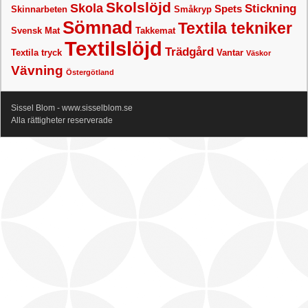
Skolslöjd
Skola
Stickning
Spets
Skinnarbeten
Småkryp
Sömnad
Textila tekniker
Svensk Mat
Takkemat
Textilslöjd
Trädgård
Textila tryck
Vantar
Väskor
Vävning
Östergötland
Sissel Blom - www.sisselblom.se
Alla rättigheter reserverade