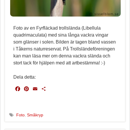
Foto av en Fyrfläckad trollslända (Libellula
quadrimaculata) med sina långa vackra vingar
som glänser i solen. Bilden är tagen bland vassen
i Tåkerns naturreservat. På Trollsländeföreningen
kan man läsa mer om denna vackra slända och
stort tack för hjälpen med att artbestämma! :-)
Dela detta:
F
P
E
D
a
i
m
e
c
n
a
l
e
t
i
a
b
e
l
Foto
,
Småkryp
o
r
o
e