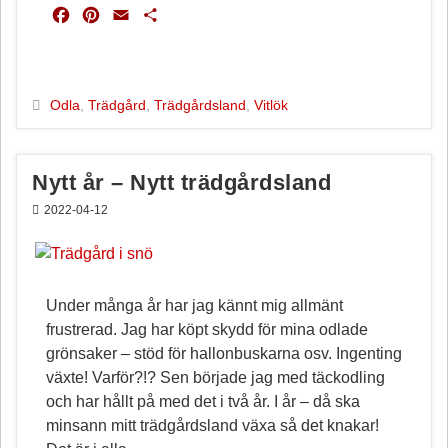
F
P
E
D
a
i
m
e
c
n
a
l
e
t
i
a
b
e
l
Odla
,
Trädgård
,
Trädgårdsland
,
Vitlök
o
r
o
e
k
s
Nytt år – Nytt trädgårdsland
t
2022-04-12
Under många år har jag kännt mig allmänt
frustrerad. Jag har köpt skydd för mina odlade
grönsaker – stöd för hallonbuskarna osv. Ingenting
växte! Varför?!? Sen började jag med täckodling
och har hållt på med det i två år. I år – då ska
minsann mitt trädgårdsland växa så det knakar!