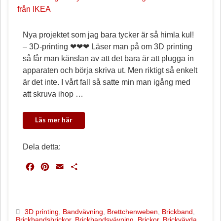
Nya projektet som jag bara tycker är så himla kul!
– 3D-printing ❤❤❤ Läser man på om 3D printing
så får man känslan av att det bara är att plugga in
apparaten och börja skriva ut. Men riktigt så enkelt
är det inte. I vårt fall så satte min man igång med
att skruva ihop …
Dela detta:
F
P
E
D
a
i
m
e
c
n
a
l
e
t
i
a
b
e
l
3D printing
,
Bandvävning
,
Brettchenweben
,
Brickband
,
Brickbandsbrickor
,
Brickbandsvävning
,
Brickor
,
Brickvävda
o
r