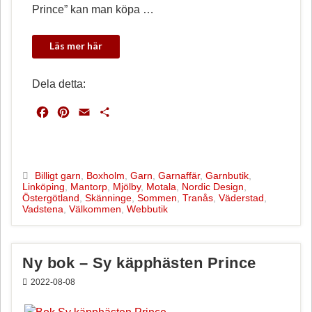
Prince” kan man köpa …
Dela detta:
F
P
E
D
a
i
m
e
c
n
a
l
e
t
i
a
b
e
l
Billigt garn
,
Boxholm
,
Garn
,
Garnaffär
,
Garnbutik
,
Linköping
,
Mantorp
,
Mjölby
,
Motala
,
Nordic Design
,
o
r
Östergötland
,
Skänninge
,
Sommen
,
Tranås
,
Väderstad
,
o
e
Vadstena
,
Välkommen
,
Webbutik
k
s
t
Ny bok – Sy käpphästen Prince
2022-08-08