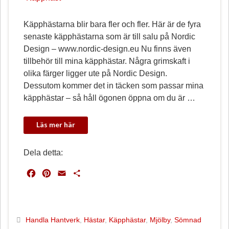
Käpphästarna blir bara fler och fler. Här är de fyra
senaste käpphästarna som är till salu på Nordic
Design – www.nordic-design.eu Nu finns även
tillbehör till mina käpphästar. Några grimskaft i
olika färger ligger ute på Nordic Design.
Dessutom kommer det in täcken som passar mina
käpphästar – så håll ögonen öppna om du är …
Dela detta:
F
P
E
D
a
i
m
e
c
n
a
l
e
t
i
a
b
e
l
Handla Hantverk
,
Hästar
,
Käpphästar
,
Mjölby
,
Sömnad