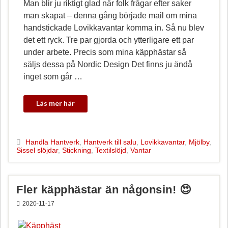
Man blir ju riktigt glad när folk frågar efter saker
man skapat – denna gång började mail om mina
handstickade Lovikkavantar komma in. Så nu blev
det ett ryck. Tre par gjorda och ytterligare ett par
under arbete. Precis som mina käpphästar så
säljs dessa på Nordic Design Det finns ju ändå
inget som går …
Handla Hantverk
,
Hantverk till salu
,
Lovikkavantar
,
Mjölby
,
Sissel slöjdar
,
Stickning
,
Textilslöjd
,
Vantar
Fler käpphästar än någonsin! 😍
2020-11-17