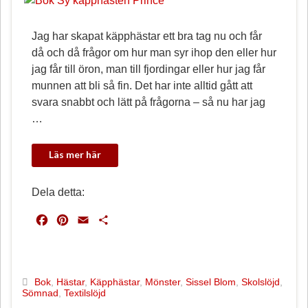
Jag har skapat käpphästar ett bra tag nu och får
då och då frågor om hur man syr ihop den eller hur
jag får till öron, man till fjordingar eller hur jag får
munnen att bli så fin. Det har inte alltid gått att
svara snabbt och lätt på frågorna – så nu har jag
…
Dela detta:
F
P
E
D
a
i
m
e
c
n
a
l
e
t
i
a
b
e
l
Bok
,
Hästar
,
Käpphästar
,
Mönster
,
Sissel Blom
,
Skolslöjd
,
Sömnad
,
Textilslöjd
o
r