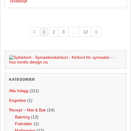
Textilslöjd
o
r
o
e
k
s
t
1
2
3
…
12
KATEGORIER
Alla Inlägg
(111)
Engelska
(1)
Recept – Mat & Bak
(24)
Bakning
(12)
Fiskrätter
(1)
Matlagning
(12)