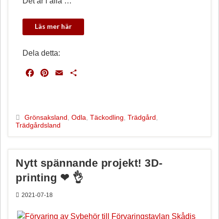
Det är i alla …
Dela detta:
F
P
E
D
a
i
m
e
c
n
a
l
e
t
i
a
b
e
l
Grönsaksland
,
Odla
,
Täckodling
,
Trädgård
,
Trädgårdsland
o
r
o
e
k
s
t
Nytt spännande projekt! 3D-
printing ❤ 👌
2021-07-18