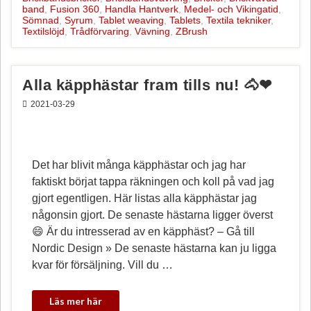
band
,
Fusion 360
,
Handla Hantverk
,
Medel- och Vikingatid
,
o
e
Sömnad
,
Syrum
,
Tablet weaving
,
Tablets
,
Textila tekniker
,
k
s
Textilslöjd
,
Trådförvaring
,
Vävning
,
ZBrush
t
Alla käpphästar fram tills nu! 🐴❤
2021-03-29
Det har blivit många käpphästar och jag har
faktiskt börjat tappa räkningen och koll på vad jag
gjort egentligen. Här listas alla käpphästar jag
någonsin gjort. De senaste hästarna ligger överst
😄 Är du intresserad av en käpphäst? – Gå till
Nordic Design » De senaste hästarna kan ju ligga
kvar för försäljning. Vill du …