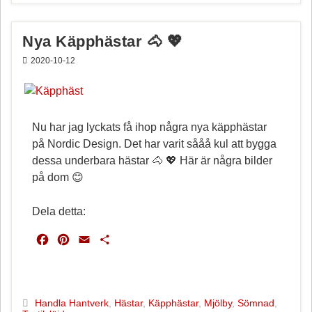
o
r
o
e
k
s
Nya Käpphästar 🐴 💖
t
2020-10-12
Nu har jag lyckats få ihop några nya käpphästar
på Nordic Design. Det har varit sååå kul att bygga
dessa underbara hästar 🐴 💖 Här är några bilder
på dom 😊
Dela detta:
F
P
E
D
a
i
m
e
c
n
a
l
e
t
i
a
b
e
l
Handla Hantverk
,
Hästar
,
Käpphästar
,
Mjölby
,
Sömnad
,