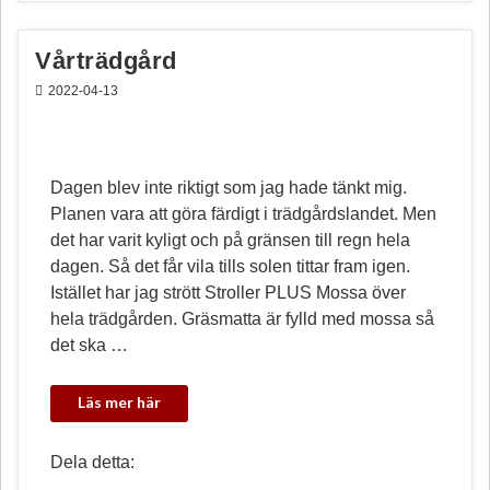
o
e
k
s
t
Vårträdgård
2022-04-13
Dagen blev inte riktigt som jag hade tänkt mig.
Planen vara att göra färdigt i trädgårdslandet. Men
det har varit kyligt och på gränsen till regn hela
dagen. Så det får vila tills solen tittar fram igen.
Istället har jag strött Stroller PLUS Mossa över
hela trädgården. Gräsmatta är fylld med mossa så
det ska …
Dela detta: