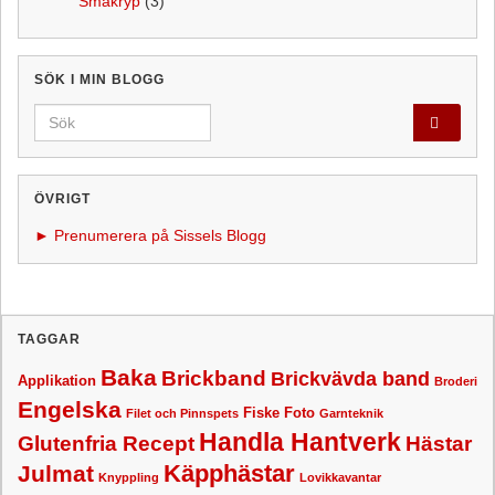
Småkryp
(3)
SÖK I MIN BLOGG
Search for:
ÖVRIGT
► Prenumerera på Sissels Blogg
TAGGAR
Baka
Brickband
Brickvävda band
Applikation
Broderi
Engelska
Fiske
Foto
Filet och Pinnspets
Garnteknik
Handla Hantverk
Glutenfria Recept
Hästar
Käpphästar
Julmat
Knyppling
Lovikkavantar