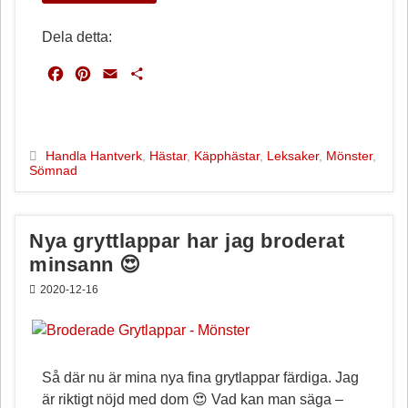
Dela detta:
F
P
E
D
a
i
m
e
c
n
a
l
e
t
i
a
b
e
l
Handla Hantverk
,
Hästar
,
Käpphästar
,
Leksaker
,
Mönster
,
Sömnad
o
r
o
e
k
s
t
Nya gryttlappar har jag broderat
minsann 😍
2020-12-16
Så där nu är mina nya fina grytlappar färdiga. Jag
är riktigt nöjd med dom 😍 Vad kan man säga –