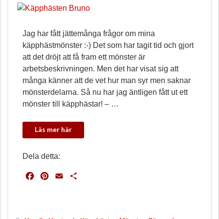
Jag har fått jättemånga frågor om mina
käpphästmönster :-) Det som har tagit tid och gjort
att det dröjt att få fram ett mönster är
arbetsbeskrivningen. Men det har visat sig att
många känner att de vet hur man syr men saknar
mönsterdelarna. Så nu har jag äntligen fått ut ett
mönster till käpphästar! – …
Dela detta:
F
P
E
D
a
i
m
e
c
n
a
l
e
t
i
a
b
e
l