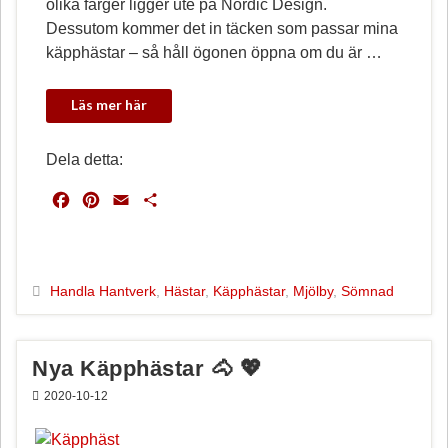
olika färger ligger ute på Nordic Design.
Dessutom kommer det in täcken som passar mina
käpphästar – så håll ögonen öppna om du är …
Dela detta:
F
P
E
D
a
i
m
e
c
n
a
l
e
t
i
a
b
e
l
Handla Hantverk
,
Hästar
,
Käpphästar
,
Mjölby
,
Sömnad
o
r
o
e
k
s
Nya Käpphästar 🐴 💖
t
2020-10-12