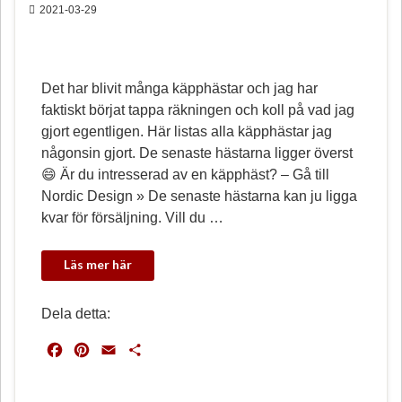
2021-03-29
Det har blivit många käpphästar och jag har
faktiskt börjat tappa räkningen och koll på vad jag
gjort egentligen. Här listas alla käpphästar jag
någonsin gjort. De senaste hästarna ligger överst
😄 Är du intresserad av en käpphäst? – Gå till
Nordic Design » De senaste hästarna kan ju ligga
kvar för försäljning. Vill du …
Dela detta:
F
P
E
D
a
i
m
e
c
n
a
l