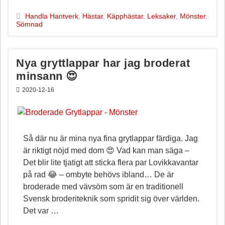
e
t
i
a
b
e
l
Handla Hantverk
,
Hästar
,
Käpphästar
,
Leksaker
,
Mönster
,
Sömnad
o
r
o
e
k
s
t
Nya gryttlappar har jag broderat
minsann 😍
2020-12-16
Så där nu är mina nya fina grytlappar färdiga. Jag
är riktigt nöjd med dom 😍 Vad kan man säga –
Det blir lite tjatigt att sticka flera par Lovikkavantar
på rad 😂 – ombyte behövs ibland… De är
broderade med vävsöm som är en traditionell
Svensk broderiteknik som spridit sig över världen.
Det var …