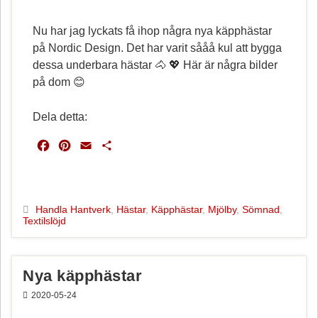
Nu har jag lyckats få ihop några nya käpphästar
på Nordic Design. Det har varit sååå kul att bygga
dessa underbara hästar 🐴 💖 Här är några bilder
på dom 😊
Dela detta:
F
P
E
D
a
i
m
e
c
n
a
l
e
t
i
a
b
e
l
Handla Hantverk
,
Hästar
,
Käpphästar
,
Mjölby
,
Sömnad
,
Textilslöjd
o
r
o
e
k
s
t
Nya käpphästar
2020-05-24