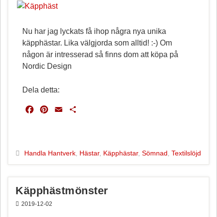
Nu har jag lyckats få ihop några nya unika
käpphästar. Lika välgjorda som alltid! :-) Om
någon är intresserad så finns dom att köpa på
Nordic Design
Dela detta:
F
P
E
D
a
i
m
e
c
n
a
l
e
t
i
a
b
e
l
Handla Hantverk
,
Hästar
,
Käpphästar
,
Sömnad
,
Textilslöjd
o
r
o
e
k
s
Käpphästmönster
t
2019-12-02