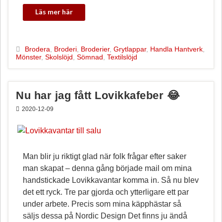
Brodera
,
Broderi
,
Broderier
,
Grytlappar
,
Handla Hantverk
,
Mönster
,
Skolslöjd
,
Sömnad
,
Textilslöjd
Nu har jag fått Lovikkafeber 😂
2020-12-09
Man blir ju riktigt glad när folk frågar efter saker
man skapat – denna gång började mail om mina
handstickade Lovikkavantar komma in. Så nu blev
det ett ryck. Tre par gjorda och ytterligare ett par
under arbete. Precis som mina käpphästar så
säljs dessa på Nordic Design Det finns ju ändå