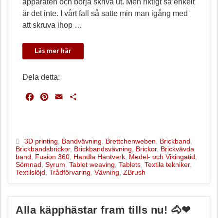
apparaten och börja skriva ut. Men riktigt så enkelt
är det inte. I vårt fall så satte min man igång med
att skruva ihop …
Dela detta:
F
P
E
D
a
i
m
e
c
n
a
l
e
t
i
a
b
e
l
3D printing
,
Bandvävning
,
Brettchenweben
,
Brickband
,
Brickbandsbrickor
,
Brickbandsvävning
,
Brickor
,
Brickvävda
o
r
band
,
Fusion 360
,
Handla Hantverk
,
Medel- och Vikingatid
,
o
e
Sömnad
,
Syrum
,
Tablet weaving
,
Tablets
,
Textila tekniker
,
k
s
Textilslöjd
,
Trådförvaring
,
Vävning
,
ZBrush
t
Alla käpphästar fram tills nu! 🐴❤