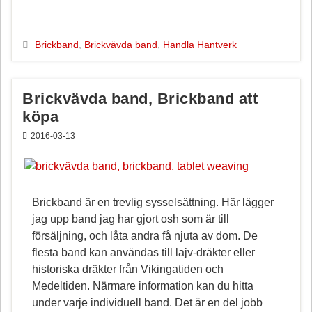
c
n
a
l
e
t
i
a
b
e
l
Brickband
,
Brickvävda band
,
Handla Hantverk
o
r
o
e
k
s
Brickvävda band, Brickband att
t
köpa
2016-03-13
Brickband är en trevlig sysselsättning. Här lägger
jag upp band jag har gjort osh som är till
försäljning, och låta andra få njuta av dom. De
flesta band kan användas till lajv-dräkter eller
historiska dräkter från Vikingatiden och
Medeltiden. Närmare information kan du hitta
under varje individuell band. Det är en del jobb