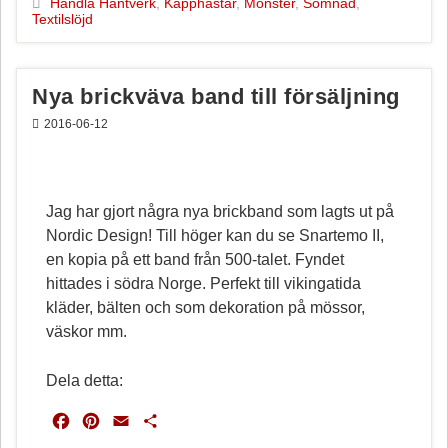
Handla Hantverk
,
Käpphästar
,
Mönster
,
Sömnad
,
Textilslöjd
o
r
o
e
k
s
t
Nya brickväva band till försäljning
2016-06-12
Jag har gjort några nya brickband som lagts ut på
Nordic Design! Till höger kan du se Snartemo II,
en kopia på ett band från 500-talet. Fyndet
hittades i södra Norge. Perfekt till vikingatida
kläder, bälten och som dekoration på mössor,
väskor mm.
Dela detta:
F
P
E
D
a
i
m
e