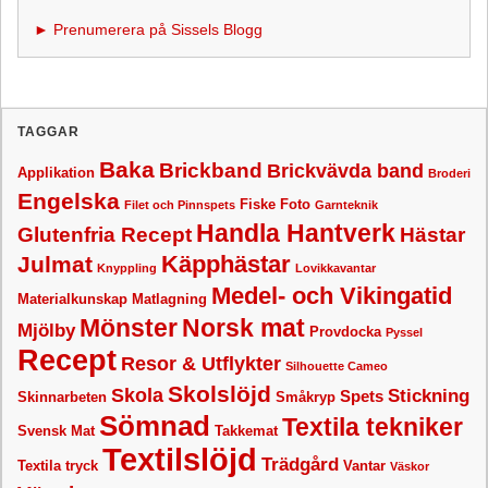
► Prenumerera på Sissels Blogg
TAGGAR
Baka
Brickband
Brickvävda band
Applikation
Broderi
Engelska
Fiske
Foto
Filet och Pinnspets
Garnteknik
Handla Hantverk
Glutenfria Recept
Hästar
Käpphästar
Julmat
Knyppling
Lovikkavantar
Medel- och Vikingatid
Materialkunskap
Matlagning
Mönster
Norsk mat
Mjölby
Provdocka
Pyssel
Recept
Resor & Utflykter
Silhouette Cameo
Skolslöjd
Skola
Stickning
Spets
Skinnarbeten
Småkryp
Sömnad
Textila tekniker
Svensk Mat
Takkemat
Textilslöjd
Trädgård
Textila tryck
Vantar
Väskor