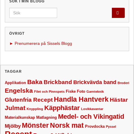
SÖK I MIN BLOGG
Search for:
ÖVRIGT
► Prenumerera på Sissels Blogg
TAGGAR
Baka
Brickband
Brickvävda band
Applikation
Broderi
Engelska
Fiske
Foto
Filet och Pinnspets
Garnteknik
Handla Hantverk
Glutenfria Recept
Hästar
Käpphästar
Julmat
Knyppling
Lovikkavantar
Medel- och Vikingatid
Materialkunskap
Matlagning
Mönster
Norsk mat
Mjölby
Provdocka
Pyssel