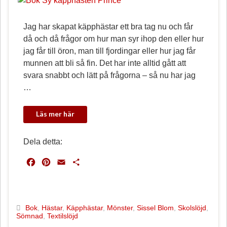
Jag har skapat käpphästar ett bra tag nu och får
då och då frågor om hur man syr ihop den eller hur
jag får till öron, man till fjordingar eller hur jag får
munnen att bli så fin. Det har inte alltid gått att
svara snabbt och lätt på frågorna – så nu har jag
…
Dela detta:
F
P
E
D
a
i
m
e
c
n
a
l
e
t
i
a
b
e
l
Bok
,
Hästar
,
Käpphästar
,
Mönster
,
Sissel Blom
,
Skolslöjd
,
Sömnad
,
Textilslöjd
o
r