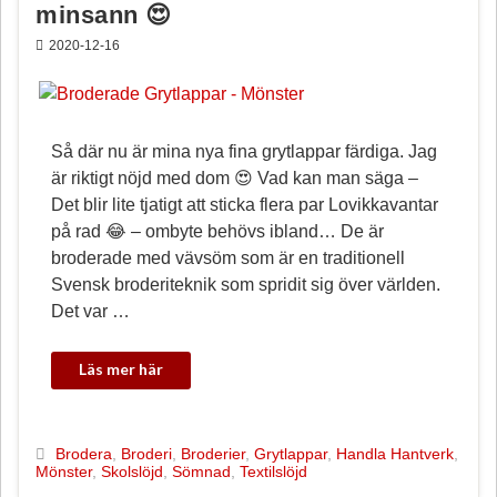
minsann 😍
2020-12-16
Så där nu är mina nya fina grytlappar färdiga. Jag
är riktigt nöjd med dom 😍 Vad kan man säga –
Det blir lite tjatigt att sticka flera par Lovikkavantar
på rad 😂 – ombyte behövs ibland… De är
broderade med vävsöm som är en traditionell
Svensk broderiteknik som spridit sig över världen.
Det var …
Brodera
,
Broderi
,
Broderier
,
Grytlappar
,
Handla Hantverk
,
Mönster
,
Skolslöjd
,
Sömnad
,
Textilslöjd