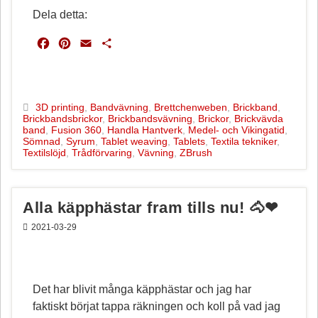
Dela detta:
F
P
E
D
a
i
m
e
c
n
a
l
e
t
i
a
b
e
l
3D printing
,
Bandvävning
,
Brettchenweben
,
Brickband
,
Brickbandsbrickor
,
Brickbandsvävning
,
Brickor
,
Brickvävda
o
r
band
,
Fusion 360
,
Handla Hantverk
,
Medel- och Vikingatid
,
o
e
Sömnad
,
Syrum
,
Tablet weaving
,
Tablets
,
Textila tekniker
,
k
s
Textilslöjd
,
Trådförvaring
,
Vävning
,
ZBrush
t
Alla käpphästar fram tills nu! 🐴❤
2021-03-29
Det har blivit många käpphästar och jag har
faktiskt börjat tappa räkningen och koll på vad jag