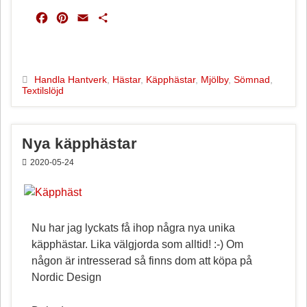
F
P
E
D
a
i
m
e
c
n
a
l
e
t
i
a
b
e
l
Handla Hantverk
,
Hästar
,
Käpphästar
,
Mjölby
,
Sömnad
,
Textilslöjd
o
r
o
e
k
s
t
Nya käpphästar
2020-05-24
Nu har jag lyckats få ihop några nya unika
käpphästar. Lika välgjorda som alltid! :-) Om
någon är intresserad så finns dom att köpa på
Nordic Design