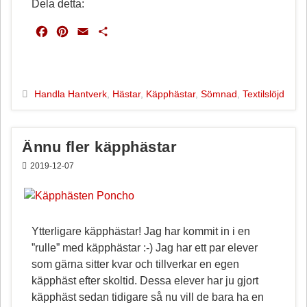
Dela detta:
F
P
E
D
a
i
m
e
c
n
a
l
e
t
i
a
b
e
l
Handla Hantverk
,
Hästar
,
Käpphästar
,
Sömnad
,
Textilslöjd
o
r
o
e
k
s
Ännu fler käpphästar
t
2019-12-07
Ytterligare käpphästar! Jag har kommit in i en
”rulle” med käpphästar :-) Jag har ett par elever
som gärna sitter kvar och tillverkar en egen
käpphäst efter skoltid. Dessa elever har ju gjort
käpphäst sedan tidigare så nu vill de bara ha en