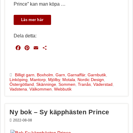
Prince” kan man köpa …
Dela detta:
F
P
E
D
a
i
m
e
c
n
a
l
e
t
i
a
b
e
l
Billigt garn
,
Boxholm
,
Garn
,
Garnaffär
,
Garnbutik
,
Linköping
,
Mantorp
,
Mjölby
,
Motala
,
Nordic Design
,
o
r
Östergötland
,
Skänninge
,
Sommen
,
Tranås
,
Väderstad
,
o
e
Vadstena
,
Välkommen
,
Webbutik
k
s
t
Ny bok – Sy käpphästen Prince
2022-08-08