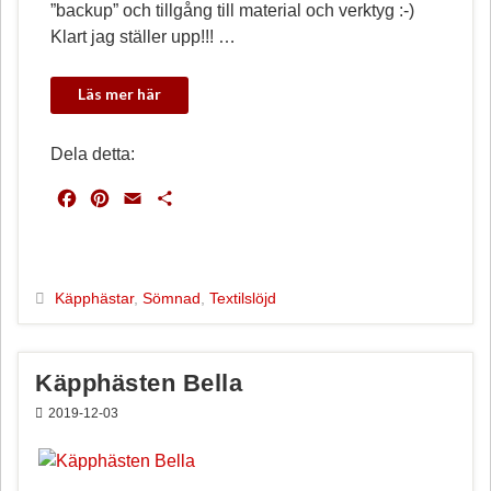
”backup” och tillgång till material och verktyg :-)
Klart jag ställer upp!!! …
Dela detta:
F
P
E
D
a
i
m
e
c
n
a
l
e
t
i
a
b
e
l
Käpphästar
,
Sömnad
,
Textilslöjd
o
r
o
e
k
s
Käpphästen Bella
t
2019-12-03