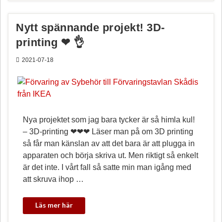
o
e
k
s
t
Nytt spännande projekt! 3D-
printing ❤ 👌
2021-07-18
Nya projektet som jag bara tycker är så himla kul!
– 3D-printing ❤❤❤ Läser man på om 3D printing
så får man känslan av att det bara är att plugga in
apparaten och börja skriva ut. Men riktigt så enkelt
är det inte. I vårt fall så satte min man igång med
att skruva ihop …