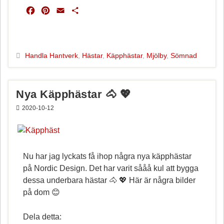
F
P
E
D
a
i
m
e
c
n
a
l
e
t
i
a
b
e
l
Handla Hantverk
,
Hästar
,
Käpphästar
,
Mjölby
,
Sömnad
o
r
o
e
k
s
Nya Käpphästar 🐴 💖
t
2020-10-12
Nu har jag lyckats få ihop några nya käpphästar
på Nordic Design. Det har varit sååå kul att bygga
dessa underbara hästar 🐴 💖 Här är några bilder
på dom 😊
Dela detta: