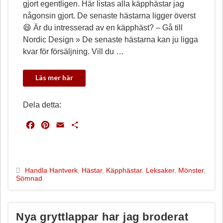
gjort egentligen. Här listas alla käpphästar jag
någonsin gjort. De senaste hästarna ligger överst
😄 Är du intresserad av en käpphäst? – Gå till
Nordic Design » De senaste hästarna kan ju ligga
kvar för försäljning. Vill du …
Dela detta:
F
P
E
D
a
i
m
e
c
n
a
l
e
t
i
a
b
e
l
Handla Hantverk
,
Hästar
,
Käpphästar
,
Leksaker
,
Mönster
,
Sömnad
o
r
o
e
k
s
t
Nya gryttlappar har jag broderat