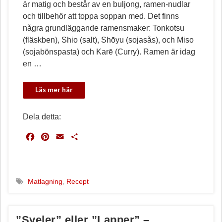
är matig och består av en buljong, ramen-nudlar
och tillbehör att toppa soppan med. Det finns
några grundläggande ramensmaker: Tonkotsu
(fläskben), Shio (salt), Shōyu (sojasås), och Miso
(sojabönspasta) och Karē (Curry). Ramen är idag
en …
Dela detta:
F
P
E
D
a
i
m
e
c
n
a
l
e
t
i
a
b
e
l
Matlagning
,
Recept
o
r
o
e
k
s
”Sveler” eller ”Lapper” –