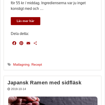
för 55 kr / middag. Ingredienserna var ju inget
konstigt med och …
Dela detta:
F
P
E
D
a
i
m
e
c
n
a
l
e
t
i
a
b
e
l
Matlagning
,
Recept
o
r
o
e
k
s
Japansk Ramen med sidfläsk
t
2019-10-14