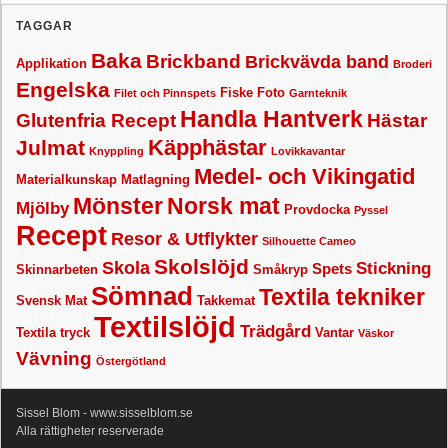
TAGGAR
Baka
Brickband
Brickvävda band
Applikation
Broderi
Engelska
Fiske
Foto
Filet och Pinnspets
Garnteknik
Handla Hantverk
Glutenfria Recept
Hästar
Käpphästar
Julmat
Knyppling
Lovikkavantar
Medel- och Vikingatid
Materialkunskap
Matlagning
Mönster
Norsk mat
Mjölby
Provdocka
Pyssel
Recept
Resor & Utflykter
Silhouette Cameo
Skolslöjd
Skola
Stickning
Spets
Skinnarbeten
Småkryp
Sömnad
Textila tekniker
Svensk Mat
Takkemat
Textilslöjd
Trädgård
Textila tryck
Vantar
Väskor
Vävning
Östergötland
Sissel Blom - www.sisselblom.se
Alla rättigheter reserverade