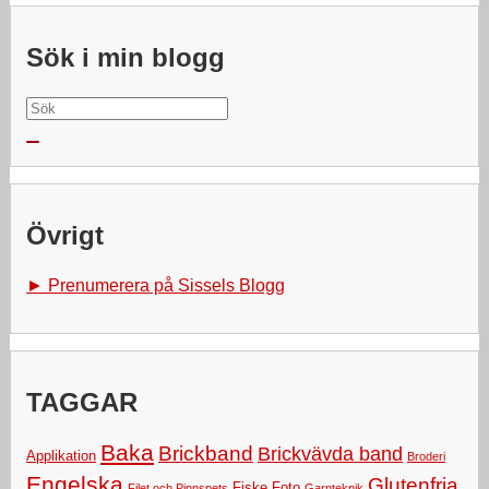
Sök i min blogg
Search for:
Övrigt
► Prenumerera på Sissels Blogg
TAGGAR
Baka
Brickband
Brickvävda band
Applikation
Broderi
Engelska
Glutenfria
Fiske
Foto
Filet och Pinnspets
Garnteknik