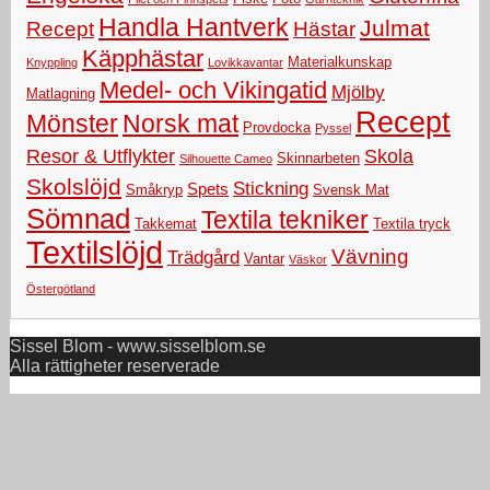
Handla Hantverk
Julmat
Recept
Hästar
Käpphästar
Materialkunskap
Knyppling
Lovikkavantar
Medel- och Vikingatid
Mjölby
Matlagning
Recept
Mönster
Norsk mat
Provdocka
Pyssel
Resor & Utflykter
Skola
Skinnarbeten
Silhouette Cameo
Skolslöjd
Stickning
Spets
Småkryp
Svensk Mat
Sömnad
Textila tekniker
Takkemat
Textila tryck
Textilslöjd
Vävning
Trädgård
Vantar
Väskor
Östergötland
Sissel Blom - www.sisselblom.se
Alla rättigheter reserverade