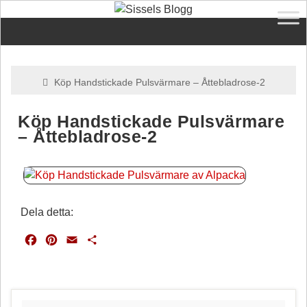
Köp Handstickade Pulsvärmare – Åttebladrose-2
Köp Handstickade Pulsvärmare
– Åttebladrose-2
Dela detta:
F
P
E
D
a
i
m
e
c
n
a
l
e
t
i
a
b
e
l