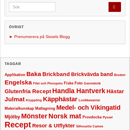
Search for:
ÖVRIGT
► Prenumerera på Sissels Blogg
TAGGAR
Baka
Brickband
Brickvävda band
Applikation
Broderi
Engelska
Fiske
Foto
Filet och Pinnspets
Garnteknik
Handla Hantverk
Glutenfria Recept
Hästar
Käpphästar
Julmat
Knyppling
Lovikkavantar
Medel- och Vikingatid
Materialkunskap
Matlagning
Mönster
Norsk mat
Mjölby
Provdocka
Pyssel
Recept
Resor & Utflykter
Silhouette Cameo