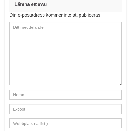
o
r
Lämna ett svar
o
e
Din e-postadress kommer inte att publiceras.
k
s
t