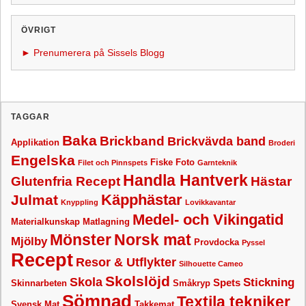
ÖVRIGT
► Prenumerera på Sissels Blogg
TAGGAR
Baka
Brickband
Brickvävda band
Applikation
Broderi
Engelska
Fiske
Foto
Filet och Pinnspets
Garnteknik
Handla Hantverk
Glutenfria Recept
Hästar
Käpphästar
Julmat
Knyppling
Lovikkavantar
Medel- och Vikingatid
Materialkunskap
Matlagning
Mönster
Norsk mat
Mjölby
Provdocka
Pyssel
Recept
Resor & Utflykter
Silhouette Cameo
Skolslöjd
Skola
Stickning
Spets
Skinnarbeten
Småkryp
Sömnad
Textila tekniker
Svensk Mat
Takkemat