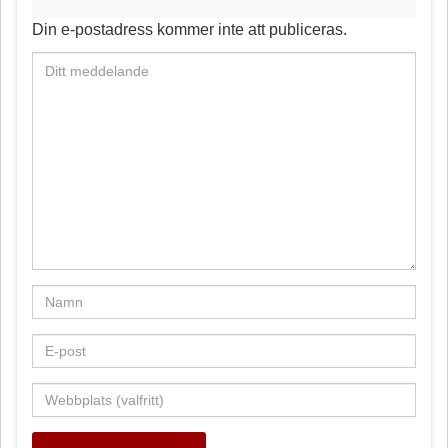
o
e
Din e-postadress kommer inte att publiceras.
k
s
t