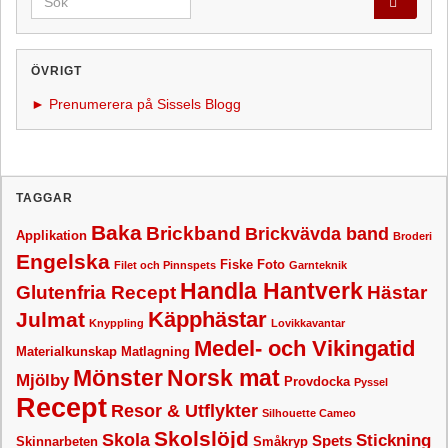
ÖVRIGT
► Prenumerera på Sissels Blogg
TAGGAR
Baka
Brickband
Brickvävda band
Applikation
Broderi
Engelska
Fiske
Foto
Filet och Pinnspets
Garnteknik
Handla Hantverk
Glutenfria Recept
Hästar
Käpphästar
Julmat
Knyppling
Lovikkavantar
Medel- och Vikingatid
Materialkunskap
Matlagning
Mönster
Norsk mat
Mjölby
Provdocka
Pyssel
Recept
Resor & Utflykter
Silhouette Cameo
Skolslöjd
Skola
Stickning
Spets
Skinnarbeten
Småkryp