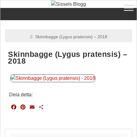
Skinnbagge (Lygus pratensis) – 2018
Skinnbagge (Lygus pratensis) –
2018
Dela detta:
F
P
E
D
a
i
m
e
c
n
a
l
e
t
i
a
b
e
l