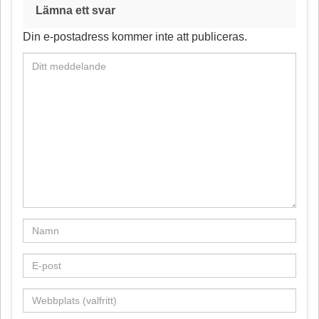
o
r
Lämna ett svar
o
e
Din e-postadress kommer inte att publiceras.
k
s
t