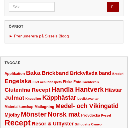
Search for:
ÖVRIGT
► Prenumerera på Sissels Blogg
TAGGAR
Baka
Brickband
Brickvävda band
Applikation
Broderi
Engelska
Fiske
Foto
Filet och Pinnspets
Garnteknik
Handla Hantverk
Glutenfria Recept
Hästar
Käpphästar
Julmat
Knyppling
Lovikkavantar
Medel- och Vikingatid
Materialkunskap
Matlagning
Mönster
Norsk mat
Mjölby
Provdocka
Pyssel
Recept
Resor & Utflykter
Silhouette Cameo