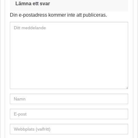
o
r
Lämna ett svar
o
e
Din e-postadress kommer inte att publiceras.
k
s
t