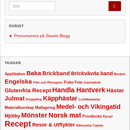
Search for:
ÖVRIGT
► Prenumerera på Sissels Blogg
TAGGAR
Baka
Brickband
Brickvävda band
Applikation
Broderi
Engelska
Fiske
Foto
Filet och Pinnspets
Garnteknik
Handla Hantverk
Glutenfria Recept
Hästar
Käpphästar
Julmat
Knyppling
Lovikkavantar
Medel- och Vikingatid
Materialkunskap
Matlagning
Mönster
Norsk mat
Mjölby
Provdocka
Pyssel
Recept
Resor & Utflykter
Silhouette Cameo