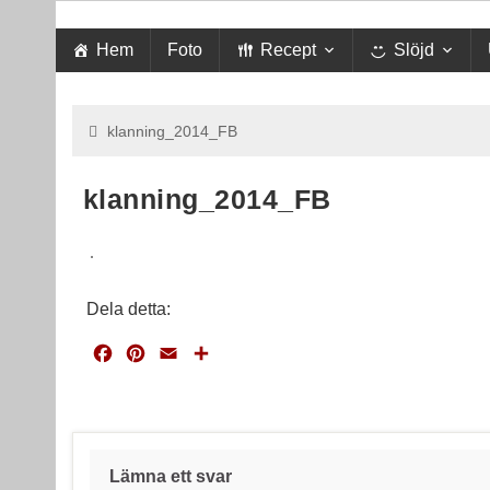
Hem
Foto
Recept
Slöjd
klanning_2014_FB
klanning_2014_FB
Dela detta:
F
P
E
D
a
i
m
e
c
n
a
l
e
t
i
a
b
e
l
o
r
Lämna ett svar