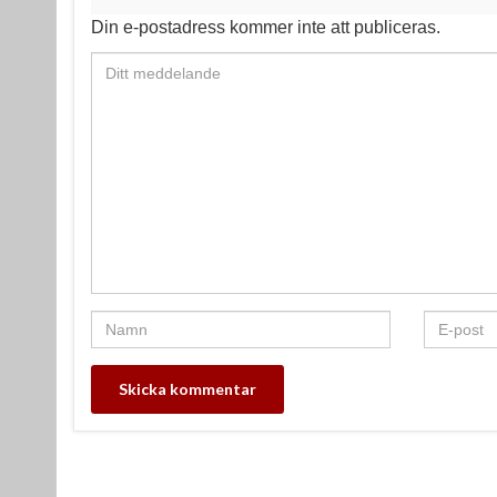
o
e
Din e-postadress kommer inte att publiceras.
k
s
t