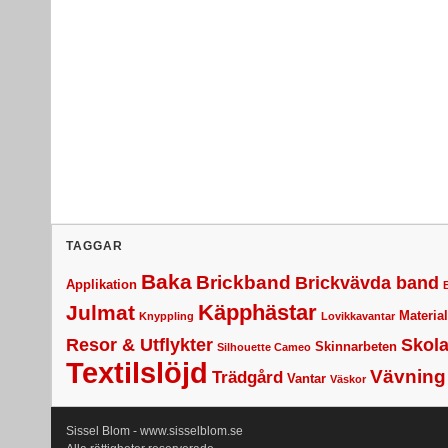
TAGGAR
Baka
Brickband
Brickvävda band
Applikation
Käpphästar
Julmat
Materia
Knyppling
Lovikkavantar
Resor & Utflykter
Skol
Skinnarbeten
Silhouette Cameo
Textilslöjd
Vävning
Trädgård
Vantar
Väskor
Sissel Blom - www.sisselblom.se