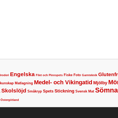
Engelska
Glutenfr
Fiske
Foto
Broderi
Filet och Pinnspets
Garnteknik
Mö
Medel- och Vikingatid
Mjölby
lkunskap
Matlagning
Sömna
Skolslöjd
a
Stickning
Spets
Småkryp
Svensk Mat
Östergötland