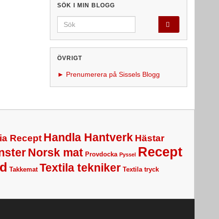
SÖK I MIN BLOGG
Search for:
ÖVRIGT
► Prenumerera på Sissels Blogg
Handla Hantverk
ia Recept
Hästar
Recept
nster
Norsk mat
Provdocka
Pyssel
d
Textila tekniker
Takkemat
Textila tryck