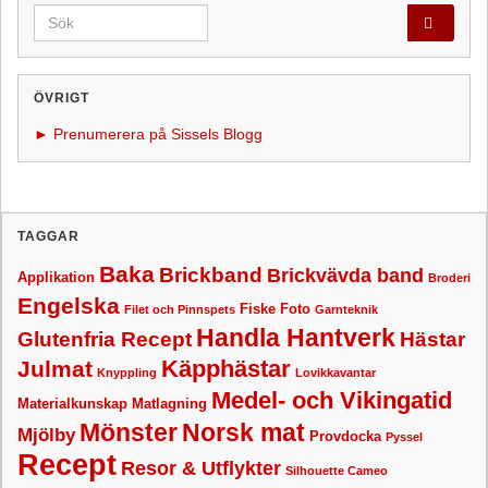
Search for:
ÖVRIGT
► Prenumerera på Sissels Blogg
TAGGAR
Baka
Brickband
Brickvävda band
Applikation
Broderi
Engelska
Fiske
Foto
Filet och Pinnspets
Garnteknik
Handla Hantverk
Glutenfria Recept
Hästar
Käpphästar
Julmat
Knyppling
Lovikkavantar
Medel- och Vikingatid
Materialkunskap
Matlagning
Mönster
Norsk mat
Mjölby
Provdocka
Pyssel
Recept
Resor & Utflykter
Silhouette Cameo