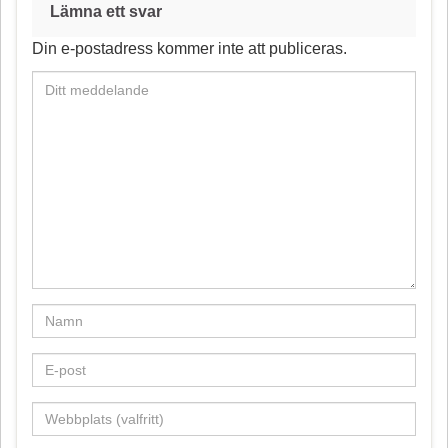
o
r
Lämna ett svar
o
e
Din e-postadress kommer inte att publiceras.
k
s
t