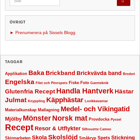
ÖVRIGT
► Prenumerera på Sissels Blogg
TAGGAR
Baka
Brickband
Brickvävda band
Applikation
Broderi
Engelska
Fiske
Foto
Filet och Pinnspets
Garnteknik
Handla Hantverk
Glutenfria Recept
Hästar
Käpphästar
Julmat
Knyppling
Lovikkavantar
Medel- och Vikingatid
Materialkunskap
Matlagning
Mönster
Norsk mat
Mjölby
Provdocka
Pyssel
Recept
Resor & Utflykter
Silhouette Cameo
Skolslöjd
Skola
Stickning
Spets
Skinnarbeten
Småkryp