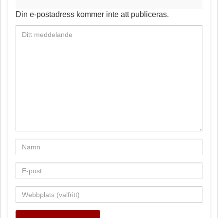
o
e
Din e-postadress kommer inte att publiceras.
k
s
t