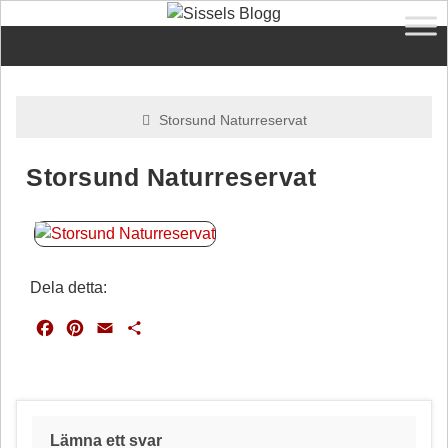
Storsund Naturreservat
Storsund Naturreservat
Dela detta:
F
P
E
D
a
i
m
e
c
n
a
l
e
t
i
a
b
e
l
o
r
Lämna ett svar