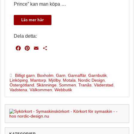
Prince” kan man köpa …
Dela detta:
F
P
E
D
a
i
m
e
c
n
a
l
e
t
i
a
b
e
l
Billigt garn
,
Boxholm
,
Garn
,
Garnaffär
,
Garnbutik
,
Linköping
,
Mantorp
,
Mjölby
,
Motala
,
Nordic Design
,
o
r
Östergötland
,
Skänninge
,
Sommen
,
Tranås
,
Väderstad
,
o
e
Vadstena
,
Välkommen
,
Webbutik
k
s
t
KATEGORIER