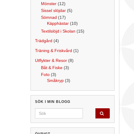
Mönster
(12)
Sissel slöjdar
(5)
Sömnad
(17)
Käpphästar
(10)
Textilslöjd i Skolan
(15)
Trädgård
(4)
Träning & Friskvård
(1)
Utflykter & Resor
(8)
Båt & Fiske
(3)
Foto
(3)
Småkryp
(3)
SÖK I MIN BLOGG
Search for:
ÖVRIGT