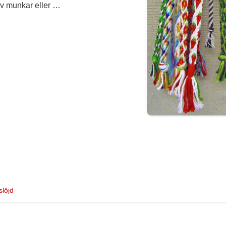
av munkar eller …
slöjd