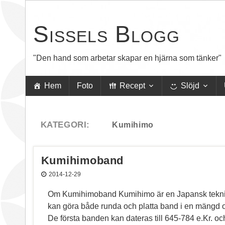
Sissels Blogg
"Den hand som arbetar skapar en hjärna som tänker"
Hem
Foto
Recept
Slöjd
Kumihimoband
2014-12-29
Om Kumihimoband Kumihimo är en Japansk teknik 
kan göra både runda och platta band i en mängd oli
De första banden kan dateras till 645-784 e.Kr. och