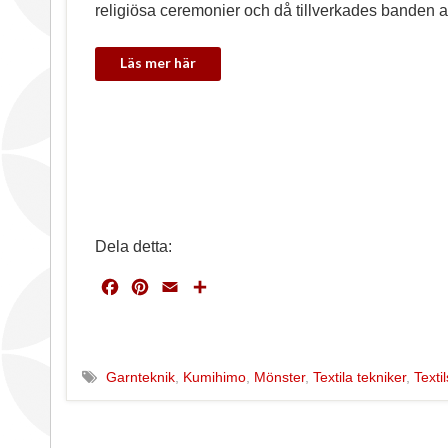
religiösa ceremonier och då tillverkades banden 
Dela detta:
F
P
E
D
a
i
m
e
c
n
a
l
e
t
i
a
b
e
l
Garnteknik
,
Kumihimo
,
Mönster
,
Textila tekniker
,
Textil
o
r
o
e
k
s