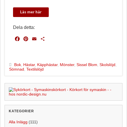
Dela detta:
F
P
E
D
a
i
m
e
c
n
a
l
e
t
i
a
b
e
l
Bok
,
Hästar
,
Käpphästar
,
Mönster
,
Sissel Blom
,
Skolslöjd
,
Sömnad
,
Textilslöjd
o
r
o
e
k
s
t
KATEGORIER
Alla Inlägg
(111)