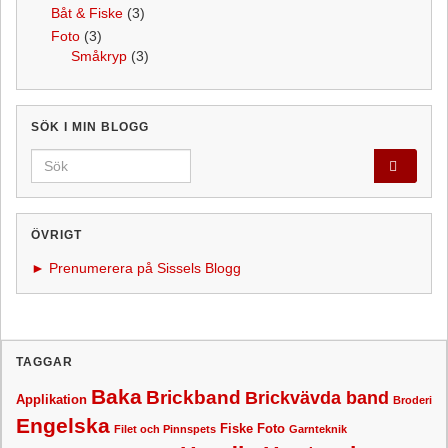
Båt & Fiske
(3)
Foto
(3)
Småkryp
(3)
SÖK I MIN BLOGG
Search for:
ÖVRIGT
► Prenumerera på Sissels Blogg
TAGGAR
Baka
Brickband
Brickvävda band
Applikation
Broderi
Engelska
Fiske
Foto
Filet och Pinnspets
Garnteknik