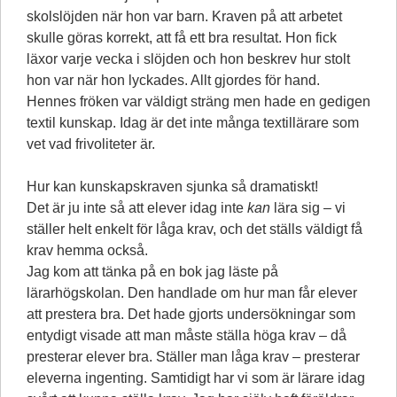
skolslöjden när hon var barn. Kraven på att arbetet
skulle göras korrekt, att få ett bra resultat. Hon fick
läxor varje vecka i slöjden och hon beskrev hur stolt
hon var när hon lyckades. Allt gjordes för hand.
Hennes fröken var väldigt sträng men hade en gedigen
textil kunskap. Idag är det inte många textillärare som
vet vad frivoliteter är.
Hur kan kunskapskraven sjunka så dramatiskt!
Det är ju inte så att elever idag inte
kan
lära sig – vi
ställer helt enkelt för låga krav, och det ställs väldigt få
krav hemma också.
Jag kom att tänka på en bok jag läste på
lärarhögskolan. Den handlade om hur man får elever
att prestera bra. Det hade gjorts undersökningar som
entydigt visade att man måste ställa höga krav – då
presterar elever bra. Ställer man låga krav – presterar
eleverna ingenting. Samtidigt har vi som är lärare idag