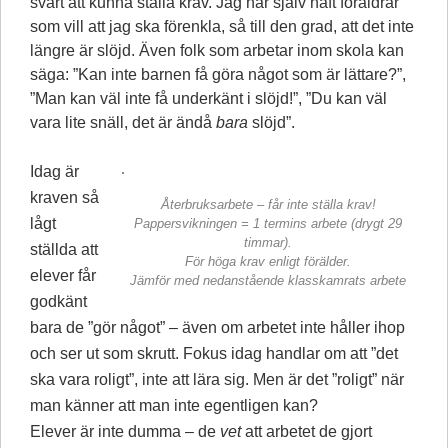
svårt att kunna ställa krav. Jag har själv haft föräldrar
som vill att jag ska förenkla, så till den grad, att det inte
längre är slöjd. Även folk som arbetar inom skola kan
säga: ”Kan inte barnen få göra något som är lättare?”,
”Man kan väl inte få underkänt i slöjd!”, ”Du kan väl
vara lite snäll, det är ändå
bara
slöjd”.
Idag är
kraven så
Återbruksarbete – får inte ställa krav!
lågt
Pappersvikningen = 1 termins arbete (drygt 29
timmar).
ställda att
För höga krav enligt förälder.
elever får
Jämför med nedanstående klasskamrats arbete
godkänt
bara de ”gör något” – även om arbetet inte håller ihop
och ser ut som skrutt. Fokus idag handlar om att ”det
ska vara roligt”, inte att lära sig. Men är det ”roligt” när
man känner att man inte egentligen kan?
Elever är inte dumma – de
vet
att arbetet de gjort