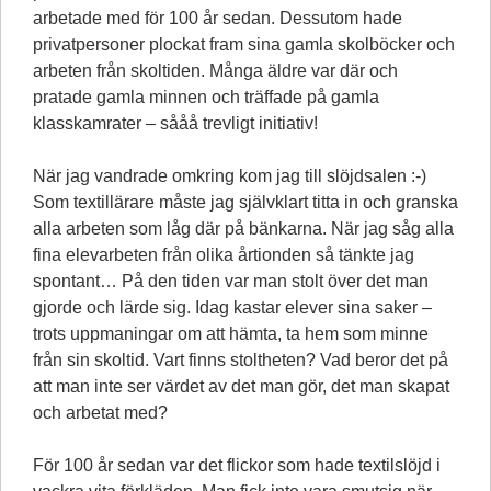
arbetade med för 100 år sedan. Dessutom hade
privatpersoner plockat fram sina gamla skolböcker och
arbeten från skoltiden. Många äldre var där och
pratade gamla minnen och träffade på gamla
klasskamrater – sååå trevligt initiativ!
När jag vandrade omkring kom jag till slöjdsalen :-)
Som textillärare måste jag självklart titta in och granska
alla arbeten som låg där på bänkarna. När jag såg alla
fina elevarbeten från olika årtionden så tänkte jag
spontant… På den tiden var man stolt över det man
gjorde och lärde sig. Idag kastar elever sina saker –
trots uppmaningar om att hämta, ta hem som minne
från sin skoltid. Vart finns stoltheten? Vad beror det på
att man inte ser värdet av det man gör, det man skapat
och arbetat med?
För 100 år sedan var det flickor som hade textilslöjd i