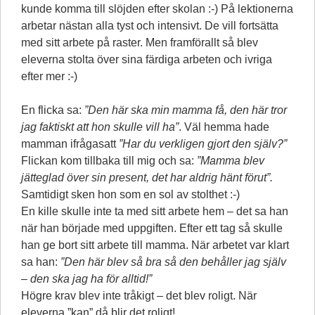
kunde komma till slöjden efter skolan :-) På lektionerna
arbetar nästan alla tyst och intensivt. De vill fortsätta
med sitt arbete på raster. Men framförallt så blev
eleverna stolta över sina färdiga arbeten och ivriga
efter mer :-)
En flicka sa:
”Den här ska min mamma få, den här tror
jag faktiskt att hon skulle vill ha”
. Väl hemma hade
mamman ifrågasatt
”Har du verkligen gjort den själv?”
Flickan kom tillbaka till mig och sa:
”Mamma blev
jätteglad över sin present, det har aldrig hänt förut”.
Samtidigt sken hon som en sol av stolthet :-)
En kille skulle inte ta med sitt arbete hem – det sa han
när han började med uppgiften. Efter ett tag så skulle
han ge bort sitt arbete till mamma. När arbetet var klart
sa han:
”Den här blev så bra så den behåller jag själv
– den ska jag ha för alltid!”
Högre krav blev inte tråkigt – det blev roligt. När
eleverna ”kan” då blir det roligt!