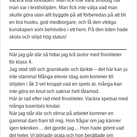
vackra vita förkläden. Man fick inte vara smutsig när
man var i textilslöjden. Man fick inte välja vad man
skulle göra utan allt byggde på att förberedas på att bli
en bra hustru, god medborgare, och få den viktiga
kunskapen som behövdes i ett hem. På den tiden hade
skola och slöjd hög status!
När jag går där så hittar jag två tavlor med frivoliteter
för klass 4.
Jag stod still och granskade och tänkte – det här kan ju
inte stämma! Många elever idag som kommer till
slöjden i åk 3 vet knappt vad en spets är, många kan
inte göra en knut och saknar helt tålamod.
Här är rad efter rad med frivoliteter. Vackra spetsar med
många tusentals knutar.
När jag står där och stirrar på arbetet kommer en
gammal dam fram till mig. Hon frågar om jag känner
igen tekniken… det gjorde jag… Hon hade glömt vad
det heter. Vi började prata och hon berättade om