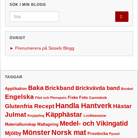
SÖK I MIN BLOGG
Search for:
ÖVRIGT
► Prenumerera på Sissels Blogg
TAGGAR
Baka
Brickband
Brickvävda band
Applikation
Broderi
Engelska
Fiske
Foto
Filet och Pinnspets
Garnteknik
Handla Hantverk
Glutenfria Recept
Hästar
Käpphästar
Julmat
Knyppling
Lovikkavantar
Medel- och Vikingatid
Materialkunskap
Matlagning
Mönster
Norsk mat
Mjölby
Provdocka
Pyssel