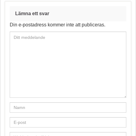
o
e
k
s
Lämna ett svar
t
Din e-postadress kommer inte att publiceras.