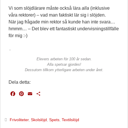
Vi som slöjdlärare måste också lära
alla
(inklusive
våra rektorer) – vad man faktiskt lär sig i slöjden.
När jag frågade min rektor så kunde han inte svara…
hmmm… – Det blev ett fantastiskt undervisningstillfälle
för mig :-)
Elevers arbeten för 100 år sedan.
Alla spetsar gjordes!
Dessutom tillkom ytterligare arbeten under året.
Dela detta:
F
P
E
D
a
i
m
e
c
n
a
l
e
t
i
a
b
e
l
Frivoliteter
,
Skolslöjd
,
Spets
,
Textilslöjd
o
r